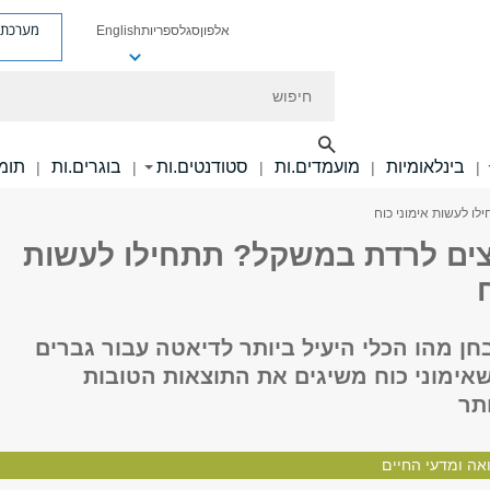
מערכת פ
אלפון
סגל
ספריות
English
חיפוש
בינלאומיות
מועמדים.ות
סטודנטים.ות
בוגרים.ות
תומכ
|
|
|
|
|
לו לעשות אימוני כוח
וצים לרדת במשקל? תתחילו לעשות
ן מהו הכלי היעיל ביותר לדיאטה עבור גברים
שאימוני כוח משיגים את התוצאות הטובות
ותר
אה ומדעי החיים