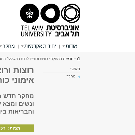
תוכן
תפריט
תפריט
עליון
ראשי
ראשי
אודות
יחידות אקדמיות
מחקר
|
|
הינך נמצא כאן
>
חדשות המחקר
> רוצות ורוצים לרדת במשקל? תתחי
רוצות ור
ראשי
מחקר
אימוני כוח
מחקר חדש בח
ונשים ומצא 
והבריאות בי
תגיות:
רפו