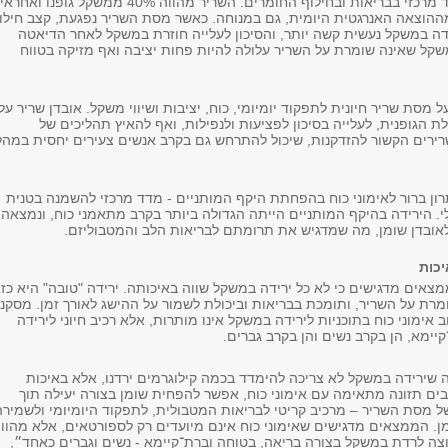
למסת השריר תפקיד מרכזי בבריאות ובחילוף החומרים. השריר מהווה 40% ממשקל גופנו ואחראי
הוצאה האנרגטית היומית, גם במנוחה. כאשר מסת השריר נפגעת, קצב חילו
ידה במשקל נעשית קשה יותר, והסיכון לעלייה חוזרת במשקל לאחר הדיאטה
משקל שאינה שומרת על השריר עלולה להיות פחות יציבה ואף מזיקה בטווח
 מסת שריר חיונית לתפקוד יומיומי, כוח, יציבות ושיווי משקל. אובדן שריר על
לת הגופנית, לעלייה בסיכון לפציעות ולנפילות, ואף להאיץ תהליכים של
שרירים הקשור להזדקנות, שיכול להתרחש גם בקרב אנשים צעירים יחסית במהל
ון ברור לאימוני כוח בהפחתת היקף המותניים - מדד מרכזי להשמנה בטנית
לי. הירידה בהיקף המותניים הייתה הגדולה ביותר בקרב מתאמני כוח, ונמצאה
אובדן שומן, מה שמדגיש את תרומתם לבריאות הלב והמטבוליזם.
יכות
צאים מדגישים כי לא כל ירידה במשקל שווה באיכותה. ירידה "טובה" היא כזו
רת על השריר, ותומכת בבריאות וביכולת לשמור על ההישג לאורך זמן. מסקנ
 אימוני כוח בתוכניות לירידה במשקל אינו מותרות, אלא רכיב חיוני לירידה
קיימא, הן בקרב נשים והן בקרב גברים.
שירידה במשקל לא צריכה להימדד בכמה קילוגרמים ירדנו, אלא באיכות
ים תזונה מתאימה עם אימוני כוח, אפשר להפחית שומן בצורה יעילה תוך
ל מסת השריר – מרכיב קריטי לבריאות המטבולית, לתפקוד היומיומי ולשמירה
ן. הממצאים מדגישים שאימוני כוח אינם מיועדים רק לספורטאים, אלא מהווי
רוצה לרדת במשקל בצורה בריאה, בטוחה וברת־קיימא - נשים וגברים כאחד״,