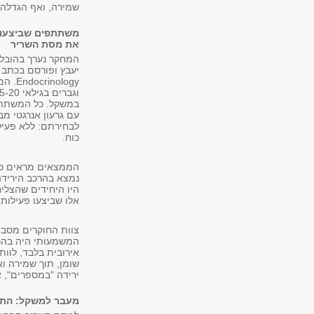
שמירה, ואף הגדלה,
משתתפים שביצעו אי
את מסת השריר
המחקר נערך בהובלת 
ology
במשקל. כל המשתתפי
עם גרעון אנרגטי מ
לבחירתם: ללא פעילו
כוח.
הממצאים מראים כי 
נמצא בהרכב הירידה
היו היחידים שהצלי
אלו שביצעו פעילות
צוות החוקרים מסבי
המשמעותי היה בהרכ
אירובית בלבד, לוות
שומן, תוך שמירה ו
ירידה "במספרים", אל
מעבר למשקל: התפ