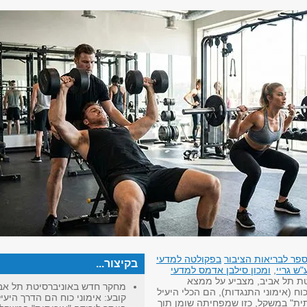
פר לבריאות הציבור
בפקולטה למדעי
בקיצור...
ש גריי
,
ומכון סילבן אדמס למדעי
ת תל אביב, מצביע על ממצא
מחקר חדש באוניברסיטת תל אב
וח (אימוני התנגדות), הם הכלי היעיל
קובע: אימוני כוח הם הדרך היעי
תית" במשקל, כזו שמפחיתה שומן תוך