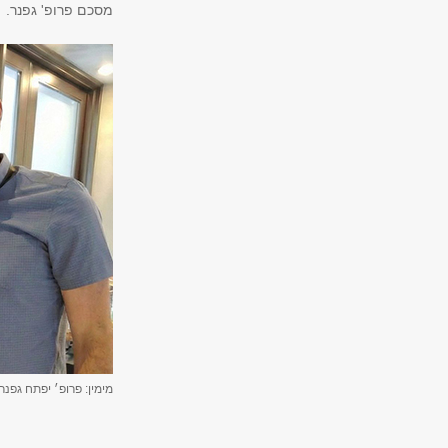
מסכם פרופ' גפנר.
מימין: פרופ׳ יפתח גפנר,