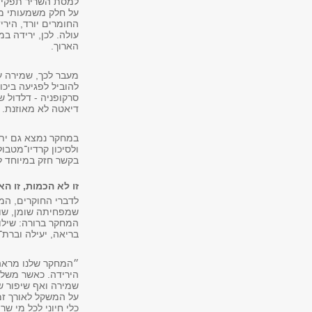
על חלק משמעותי מה
החומרים יורד, היר
עולה. לכן, ירידה ב
הארוך.
מעבר לכך, שמירה על
להוביל לפגיעה ביכו
סרקופניה - דלדול 
דיאטה לא מאוזנת.
במחקר נמצא גם יתר
ולסיכון קרדיו־מטבו
בקשר חזק במיוחד ל
זו לא הכמות, זו הא
לדברי החוקרים, הממ
שמפחיתה שומן, שומ
המחקר ברורה: שילוב
בריאה, יעילה וברת־
״המחקר שלנו מראה 
הירידה. כאשר משלב
שמירה ואף שיפור ש
על המשקל לאורך זמ
כלי חיוני לכל מי ש