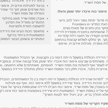
ביותר לירידה "איכותית" במשקל
 של מסת השריר.
בניגוד לפעילות אירובית, אימוני
כוח שורפים שומן תוך כדי שמיר
מוני כוח איבדו יותר שומן והעלו
והגדלה של מסת השריר
אובדן מסת שריר פוגע בחילוף
פרופ' יפתח גפנר ויאיר להב ורועי
החומרים ומגדיל את הסיכון
יעבץ ופורסם בכתב העת המדעי Frontiers in
להשמנה חוזרת ולפציעות
Endocrin. המחקר בחן נתונים של מאות נשים
מתאמני הכוח הציגו את הירידה
וגברים בגילאי 75-20 שהשתתפו בתוכנית מסודרת לירידה
המשמעותית ביותר בהיקף
ם הקפידו על תזונה דלת קלוריות
המותניים ובשומן הבטני המסוכן
בוקר, אך נחלקו לשלוש קבוצות בהתאם
ת גופנית, פעילות אירובית, ואימוני
הירידה הכוללת במשקל הייתה דומה בין הקבוצות, אך ההבדל המשמעותי
. משתתפים שביצעו אימוני כוח איבדו יותר שומן מכל קבוצה אחרת, ובמקביל
חו לשמר ואף להעלות את מסת השריר. לעומתם, משתתפים שלא התאמנו, וג
 אירובית בלבד, איבדו חלק ניכר ממסת השריר כחלק מתהליך הירידה במשקל.
ר: "למרות שהירידה הכוללת במשקל הייתה דומה בין כל המשתתפים, ההבדל
ב ואיכות הירידה. בעוד שירידה במשקל ללא אימוני כוח, ואף עם פעילות
ה באובדן של מסת שריר, אימוני כוח הובילו לירידה שמבוססת בעיקר על אובדן
אף עלייה במסת השריר. המשמעות היא שירידה באמצעות אימוני כוח אינה רק
א תהליך בריא, יציב ויעיל יותר לטווח הארוך".
קיד הקריטי של מסת השריר