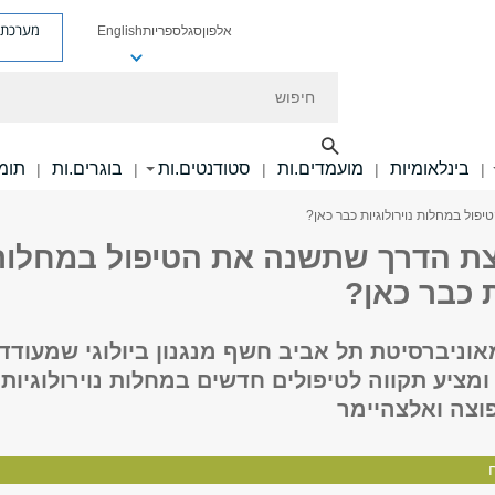
מערכת פ
אלפון
סגל
ספריות
English
חיפוש
בינלאומיות
מועמדים.ות
סטודנטים.ות
בוגרים.ות
תומכ
|
|
|
|
|
ול במחלות נוירולוגיות כבר כאן?
ת הדרך שתשנה את הטיפול במחלות
ת כבר כאן?
וניברסיטת תל אביב חשף מנגנון ביולוגי שמעודד
, ומציע תקווה לטיפולים חדשים במחלות נוירולוגיות
וצה ואלצהיימר