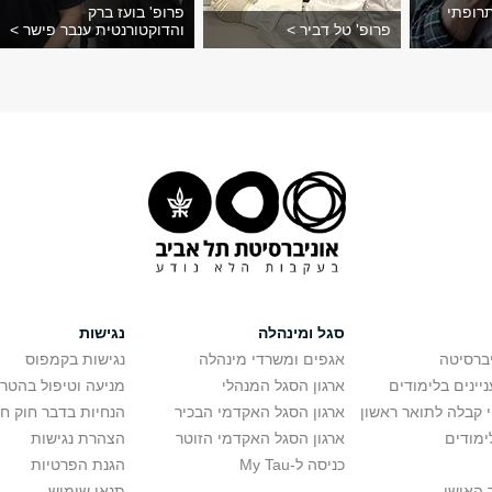
רופתי
פרופ' בועז ברק
פרופ' טל דביר >
והדוקטורנטית ענבר פישר >
סגל ומינהלה
נגישות
יברסיטה
אגפים ומשרדי מינהלה
נגישות בקמפוס
יינים בלימודים
ארגון הסגל המנהלי
מניעה וטיפול בהטר
י קבלה לתואר ראשון
ארגון הסגל האקדמי הבכיר
הנחיות בדבר חוק ח
ימודים
ארגון הסגל האקדמי הזוטר
הצהרת נגישות
כניסה ל-My Tau
הגנת הפרטיות
 האישי
תנאי שימוש