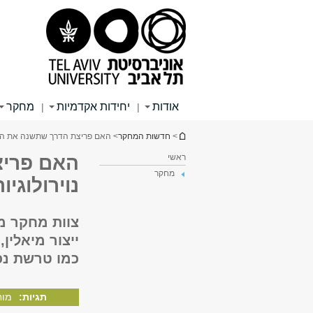
תוכן
תפריט
תפריט
עליון
ראשי
ראשי
אודות
יחידות אקדמיות
מחקר
|
|
הינך נמצא כאן
>
חדשות המחקר
> האם פריצת הדרך שתשנה את הטיפ
ראשי
האם פריצ
מחקר
נוירולוגיו
צוות מחקר מא
ייצור מיאלין
כמו טרשת נפ
תגיות:
מוח