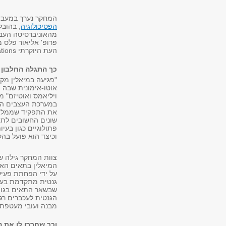
המחקר נערך במעבדת
הפסיכולוגיה
, בהובל
מהאוניברסיטה העברי
פרופ' אליאור פלס מ
העת היוקרתי Nature Communications.
כך התגלה החלבון ה
"פגיעה במיאלין מקו
אוטו-אימונית שבה ה
ויליאמס ואוטיזם" מ
במערכת העצבים המ
שונים החשובים לתפ
פתולוגיים כגון בעי
וכיצד הוא פועל בהק
המיאלין בתאים האחר
על ידי הפחתת פעיל
גנטית מתקדמת בעכבר
שבשאר התאים בגוף 
הגנטית לעכברים רגי
מבנה ועובי מעטפת 
וכך שחררו לו את 