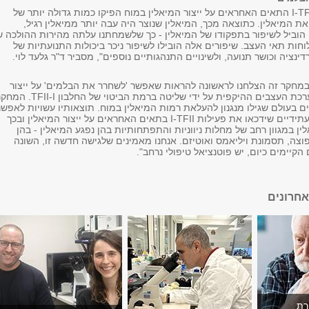
"מצאנו שבהיעדר I-TFII התאים האחראים על ייצור המיאלין במוח הפיקו כמות גדולה יותר של
ת המיאלין. כתוצאה מכך, המיאלין שנוצר היה עבה יותר ממיאלין רגיל,
 הוביל לשיפור בתפקודו של המיאלין - כך שלשמחתנו עלתה מהירות ההולכה ש
ות תאי העצב. שיפורים אלה הובילו לשיפור ניכר ביכולות התנועתיות של
ינציה וכושר תנועה, ולשינויים התנהגותיים נוספים", מסביר ד"ר גלעד לוי.
"במחקר זה הצלחנו לראשונה להראות שאפשר 'לשחרר את הבלמים' על ייצור
המיאלין במוח ובמערכת העצבים ההיקפית על ידי שליטה ברמת הביטוי של החלבון II-I
ים בעולם שגילו מנגנון להעלאת רמות המיאלין במוח. תוצאותיו עשויות לאפשר
פיתוח של טיפולים עתידיים שידכאו את פעילות I-TFII בתאים האחראים על ייצור המיאלין ובכך
לין במגוון רחב של מחלות ניווניות והתפתחותיות בהן נפגע המיאלין - בהן
וצה, תסמונת ויליאמס ואוטיזם. אנחנו מאמינים שלגישה חדשה זו, השונה
קיימים כיום, יש פוטנציאל טיפולי נרחב".
חרונים
רת