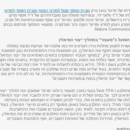
ו של פרופ' בועז ברק
מבית הספר סגול למדעי המוח
ומבית הספר למדעי
תו של ד"ר גלעד לוי, ובשיתוף פעולה עם מעבדותיהם של ד"ר אסף מרקו
ת בירושלים, פרופ' אינה סלוצקי ופרופ' יניב אסף מאוניברסיטת תל אביב,
מכון ויצמן למדע ופרופ' הוקה ורנר מגרמניה. ממצאי המחקר פורסמו בכתב
פועל כ"מעצור" בתהליך ייצור המיאלין
שרת למגוון מחלות נוירו-דגנרטיביות כמו אלצהיימר וטרשת נפוצה (מחלה
גוף עצמו תוקף את המיאלין), וכן תסמונות נוירו-התפתחותיות כגון תסמונת
סביר פרופ' ברק. "במחקר הנוכחי התמקדנו בתאים האחראים על ייצור המיאלי
רכזית, אשר כוללת את המוח, ובמערכת העצבים ההיקפית. בתאים אלה חקרנ
את התפקיד שממלא חלבון בשם TFII-I, הידוע ביכולתו להעלות או להוריד את רמת הביטוי של גנ
קוד התאים. בעוד שידוע מזה שנים רבות שחלבון זה מעורב בשורה של מצבים
ות בהתפתחות המוחית ותסמונות נוירו-התפתחותיות, עד כה לא היה ידוע אם
שר של ייצור מיאלין במוח ובמערכות העצבים".
צוות המחקר גילה שהחלבון TFII-I פועל בגוף כמעין 'מעצור ביולוגי פנימי' שמעכב את תהליך ייצור
אים לכך. על בסיס תגלית זו הם שיערו שניתן יהיה להגביר את ייצור המיאלין
ותו של החלבון בתאים אלו. בכדי לבחון השערה זו השתמש הצוות בהנדסה
י מודל: ביטוי החלבון בוטל באופן ממוקד רק בתאים מייצרי המיאלין, בעוד
רמתו נותרה תקינה. לאחר מכן, הושוו העכברים שעברו את ההתערבות
לים במגוון רחב של מדדים, ביניהם רמות החלבונים שמרכיבים את המיאלין,
המיאלין, מהירות ההולכה של האותות העצביים, ואף התנהגות העכברים.
הבלמים