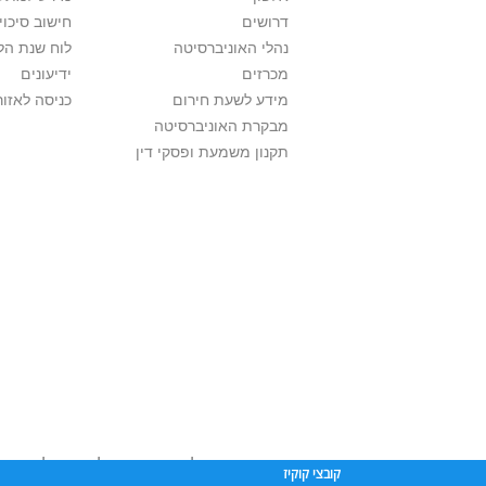
דרושים
חישוב סיכוי
נהלי האוניברסיטה
לוח שנת הל
מכרזים
ידיעונים
מידע לשעת חירום
כניסה לאזור
מבקרת האוניברסיטה
תקנון משמעת ופסקי דין
אוניברסיטת תל אביב עושה כל מאמץ לכבד זכו
קובצי קוקיז
שנעשה בתכנים אלה לדעתך מפר זכויות
נא לפ