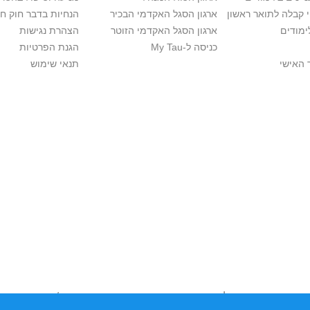
י קבלה לתואר ראשון
ארגון הסגל האקדמי הבכיר
הנחיות בדבר חוק ח
ימודים
ארגון הסגל האקדמי הזוטר
הצהרת נגישות
כניסה ל-My Tau
הגנת הפרטיות
 האישי
תנאי שימוש
יות יוצרים. אם בבעלותך זכויות יוצרים בתכנים שנמצאים פה ו/או השימוש ש
נות בהקדם לכתובת שכאן >>