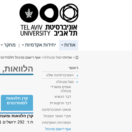
תוכן
תפריט
תפריט
עליון
ראשי
ראשי
אודות
יחידות אקדמיות
מחקר
|
הינך נמצא כאן
>
אודות
>
סגל ומנהלה
>
אגף רישום ומינהל תלמידים
>
הלוואות, 
ראשי
האוניברסיטה שלנו
סגל ומנהלה
אגפים ומשרדי
מנהלה
דבר הנשיא
קרן הלוואות
לסטודנטים
דבר הרקטורית
סנאט האוניברסיטה
קרן הלוואות ומענ
חברי הוועד המנהל
ת.ד. 292 ירושלים 91911
המזכירות האקדמית
אגף רישום ומינהל