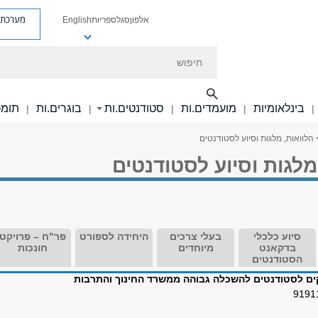
מערכת פ
אלפון
סגל
ספריות
English
חיפוש
בינלאומיות
מועמדים.ות
סטודנטים.ות
בוגרים.ות
תומכ
|
|
|
|
|
 הלוואות, מלגות וסיוע לסטודנטים
מלגות וסיוע לסטודנטים
סיוע כלכלי
בעלי צרכים
היחידה לספורט
פר"ח – פרויקט
בדקאנט
מיוחדים
חונכות
הסטודנטים
קים לסטודנטים להשכלה גבוהה ממשרד החינוך והתרבות