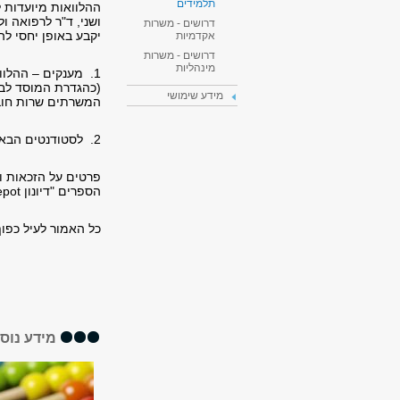
תלמידים
ההלוואות מיועדות 
ושני, ד"ר לרפואה ו
דרושים - משרות
יקבע באופן יחסי לה
אקדמיות
דרושים - משרות
מינהליות
1. מענקים – ההלו
מידע שימושי
המשרתים שרות חוב
2. לסטודנטים הבאים מישובי פיתוח או שכונות שיקום.
פרטים על הזכאות ו
הספרים "דיונון
epot
כל האמור לעיל כפוף
מידע נוס