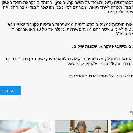
לסטודנטים (בעלי מעמד של תושב קבע בארץ), הלומדים לקראת תואר ראשון
לימודי תעודה לאחר תואר, ומטרתם לסייע במימון שכר לימוד. גובה ההלוואה
יקף הלימודים.
ואות הופכות למענקים לסטודנטים ממשפחות הזכאיות לקצבת יוצאי-צבא
(כהגדרת המוסד לביטוח לאומי), אשר להם 4 אחים/אחיות ומעלה עד גיל 18 ו/או אחים/יות
ה בצה"ל.
התנאים ניתן לקרוא בטופס הבקשה להלוואה/מענק אשר ניתן לרכוש בחנות
By office d
", בבניין ע"ש אריק מיטשל.
 לשינויים של משרד החינוך והתרבות.
הבא >
ף