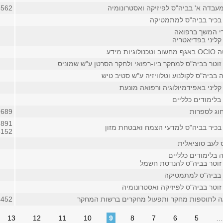
מעבדה א' בביה"ס לפיזיקה ואסטרונומיה
8562
בכיר בביה"ס למתמטיקה
די המשך ברפואה
קליני בפדיאטריה
ות מידע
זוטר בביה"ס למחקר ביו-רפואי ולחקר הסרטן ע"ש שמוניס
בביה"ס לקולנוע וטלוויזיה ע"ש סטיב טיש
ליני באפידמיולוגיה ורפואה מונעת
בלימודים כלליים
וג לספרות
9689
7891
בכיר בביה"ס למדעי הצמח ואבטחת מזון
5152
 לעב סוציאלית
 בלימודים כלליים
זוטר בביה"ס להנדסת חשמל
 בביה"ס למתמטיקה
וטר בביה"ס לפיזיקה ואסטרונומיה
/ה לתוספות מחקר ותפעול מחקרים ברשות המחקר
4452 (פנימ
13
12
11
10
9
8
7
6
5
…