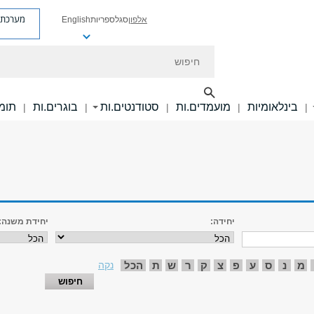
מערכת פ
אלפון
סגל
ספריות
English
חיפוש
בינלאומיות
מועמדים.ות
סטודנטים.ות
בוגרים.ות
תומכ
|
|
|
|
|
יחידה:
יחידת משנה:
מ
נ
ס
ע
פ
צ
ק
ר
ש
ת
הכל
נקה