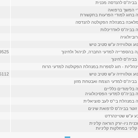
 בביה"ס להנדסה מכנית
די המשך ברפואה
 בחוג למודי הפרעות בתקשורת
מלאכה במנהלת הפקולטה להנדסה
 בביה"ס לאדריכלות
וביולוגיה
וע וטלוויזיה ע"ש סטיב טיש
 בהספרייה למדעי החברה, לניהול ולחינוך
9525
בביה"ס לחינוך
נהלי/ת - חוג לספרות במנהלת הפקולטה למדעי הרוח
וע וטלוויזיה ע"ש סטיב טיש
6112
 בביה"ס למדעי הצמח ואבטחת מזון
 בלימודים כלליים
 בביה"ס למדעי הפסיכולוגיה
 במנהלת בי"ס לעב סוציאלית
זוטר בביה"ס לרפואת שינים
בע ע"ש שטיינהרדט
נית ניו-יורק הוראה קלינית
ליני במחלקות קליניות