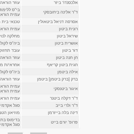
אלכסנדר ביזר
עוזר הוראה
בי"ס ללימו
ד"ר אלינה ביחובסקי
עמית הוראה
אסרסה דניאל ביטאולין
טכנאי בית 
רונית ביטון
עמית הוראה
שיראל ביטון
מחלקה לנויר
אושרית ביטון
ביה"ס לקולנ
דור ביטון
עובד תחזוקה
חן חנה ביטון
עוזר הוראה 
חגית ביטון קריאף
אחראי/ת מי
אילה ביטמן
ביה"ס לקולנ
ברק [ברק ביטמן] ביטמן
עוזר הוראה
עמית הוראה
איגור ביטנסקי
עמית הוראה
ד"ר דקלה ביטנר
עמית הוראה
ד"ר ולרי בייב
סגל אקדמי 
דינה בלה בייזרמן
מוזיאון הט
בדימוס בתוכ
פרופ' יורם בייט
סגל אקדמי ק