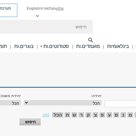
מערכת פ
אלפון
סגל
ספריות
English
חיפוש
בינלאומיות
מועמדים.ות
סטודנטים.ות
בוגרים.ות
תומכ
|
|
|
|
|
יחידה:
יחידת משנה:
מ
נ
ס
ע
פ
צ
ק
ר
ש
ת
הכל
נקה