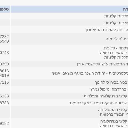
דה
טלפון
לקות קליניות
לקות קליניות
 בחוג לאמנות התיאטרון
07232
יה"ס לכימיה
06949
חה - קלינית
די המשך ברפואה
0748 (פנימי)
לקות קליניות
התפוצות ע"ש גולדשטיין-גורן
09390
08616
יסטרטיבית - יחידת השכר באגף משאבי אנוש
4919 (פנימי)
כיר בביה"ס לחינוך
07115
 בהרדמה וטיפול נמרץ
ליני בגינקולוגיה ומיילדות
06133
שבונות ספקים ופרט באגף כספים
08783
ליני בהמטולוגיה
די המשך ברפואה
ליני בנוירולוגיה
09182
די המשך ברפואה