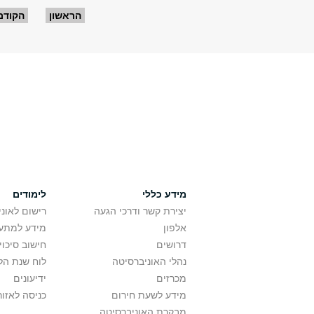
עמודים
הראשון
הקודם
מידע כללי
לימודים
יצירת קשר ודרכי הגעה
רישום לאונ
אלפון
מידע למתענ
דרושים
חישוב סיכוי
נהלי האוניברסיטה
לוח שנת הל
מכרזים
ידיעונים
מידע לשעת חירום
כניסה לאזור
מבקרת האוניברסיטה