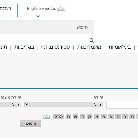
מערכת פ
אלפון
סגל
ספריות
English
חיפוש
בינלאומיות
מועמדים.ות
סטודנטים.ות
בוגרים.ות
תומכ
|
|
|
|
|
יחידה:
יחידת משנה:
מ
נ
ס
ע
פ
צ
ק
ר
ש
ת
הכל
נקה