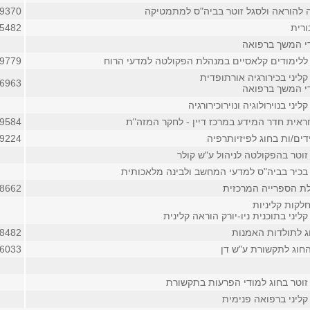
ה להוראה ולסגל זוטר בביה"ס למתמטיקה
09370
ורית
05482
די המשך ברפואה
 ללימודים קלאסיים במנהלת הפקולטה למדעי הרוח
09779
ליני בכירורגיה אורתופדית
06963
די המשך ברפואה
יני בנוירולוגיה ונוירוכירורגיה
ראית חדר המידע במרכז דיין - לחקר המזה"ת
09584
ים/ות בחוג לפיזיותרפיה
09224
זוטר בהפקולטה לניהול ע"ש קולר
בכיר בביה"ס למדעי המחשב ולבינה מלאכותית
ת הספרייה המרכזית
08662
לקות קליניות
ליני בתוכנית ניו-יורק הוראה קלינית
ג לתולדות האמנות
08482
חוג לתקשורת ע"ש דן
06033
זוטר בחוג למודי הפרעות בתקשורת
קליני ברפואה פנימית