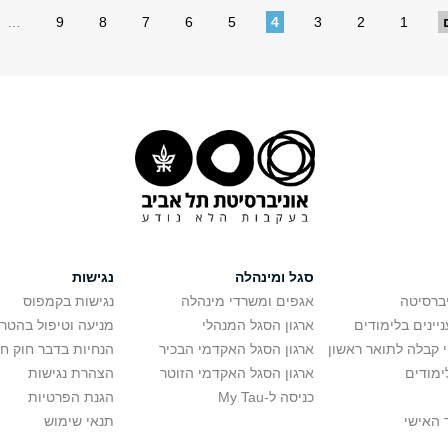
…
9
8
7
6
5
4
3
2
1
סגל ומינהלה
נגישות
יברסיטה
אגפים ומשרדי מינהלה
נגישות בקמפוס
יינים בלימודים
ארגון הסגל המנהלי
מניעה וטיפול בהטר
י קבלה לתואר ראשון
ארגון הסגל האקדמי הבכיר
הנחיות בדבר חוק ח
ימודים
ארגון הסגל האקדמי הזוטר
הצהרת נגישות
כניסה ל-My Tau
הגנת הפרטיות
 האישי
תנאי שימוש