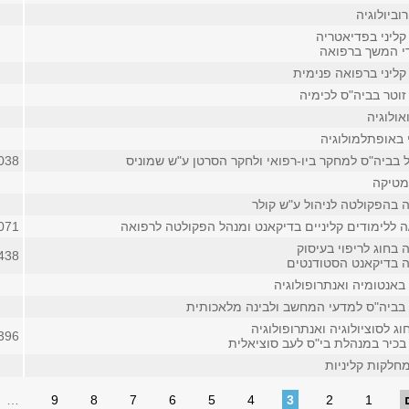
וביולוגיה
קליני בפדיאטריה
די המשך ברפואה
קליני ברפואה פנימית
זוטר בביה"ס לכימיה
ולוגיה
 באופתלמולוגיה
 בביה"ס למחקר ביו-רפואי ולחקר הסרטן ע"ש שמוניס
038
מטיקה
 בהפקולטה לניהול ע"ש קולר
ה ללימודים קליניים בדיקאנט ומנהל הפקולטה לרפואה
071
בחוג לריפוי בעיסוק
438
 בדיקאנט הסטודנטים
באנטומיה ואנתרופולוגיה
 בביה"ס למדעי המחשב ולבינה מלאכותית
ג לסוציולוגיה ואנתרופולוגיה
396
בכיר במנהלת בי"ס לעב סוציאלית
חלקות קליניות
…
9
8
7
6
5
4
3
2
1