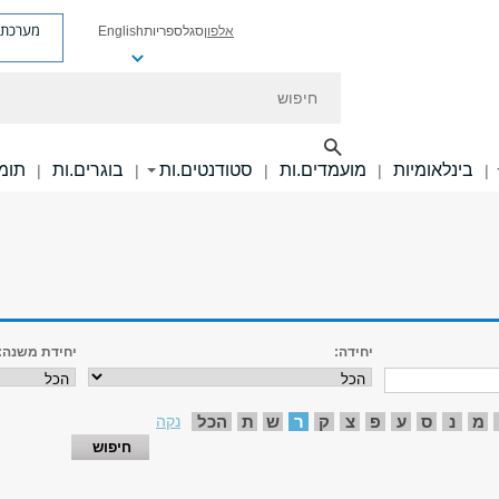
מערכת פ
אלפון
סגל
ספריות
English
חיפוש
בינלאומיות
מועמדים.ות
סטודנטים.ות
בוגרים.ות
תומכ
|
|
|
|
|
יחידה:
יחידת משנה:
מ
נ
ס
ע
פ
צ
ק
ר
ש
ת
הכל
נקה