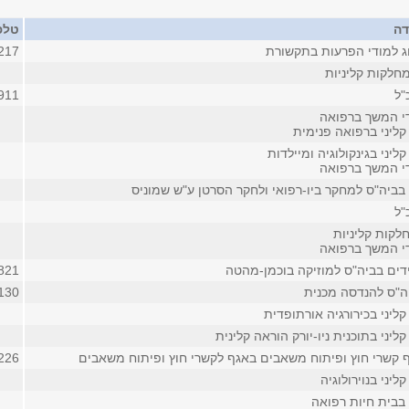
דה
טלפ
ג למודי הפרעות בתקשורת
217
חלקות קליניות
"ל
911
די המשך ברפואה
קליני ברפואה פנימית
ליני בגינקולוגיה ומיילדות
די המשך ברפואה
בביה"ס למחקר ביו-רפואי ולחקר הסרטן ע"ש שמוניס
"ל
לקות קליניות
די המשך ברפואה
דים בביה"ס למוזיקה בוכמן-מהטה
4821 (פנ
ה"ס להנדסה מכנית
130
ליני בכירורגיה אורתופדית
ליני בתוכנית ניו-יורק הוראה קלינית
 קשרי חוץ ופיתוח משאבים באגף לקשרי חוץ ופיתוח משאבים
226
ליני בנוירולוגיה
בבית חיות רפואה