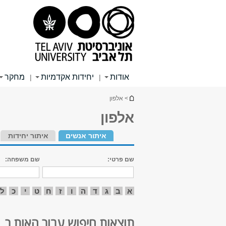
תוכן
תפריט
תפריט
עליון
ראשי
ראשי
אודות
יחידות אקדמיות
מחקר
|
|
הינך נמצא כאן
> אלפון
אלפון
איתור אנשים
איתור יחידות
שם פרטי:
שם משפחה:
א
ב
ג
ד
ה
ו
ז
ח
ט
י
כ
ל
תוצאות חיפוש עבור האות ר