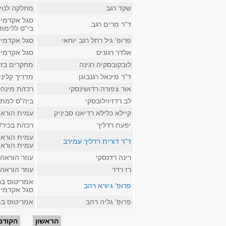
שקד רגב
מחלקה לנויר
סגל אקדמי 
ד"ר מרים רגב
בי"ס ללימו
פרופ' גיל רחל רגב יוחאי
סגל אקדמי 
אלדר רגוניס
סגל אקדמי 
לובקובסקיה רגינה
מחקרים בזוא
ד"ר מיכאל רגנבוגן
מדריך קליני
אור צפורה רדושינסקי
רכז/ת מינהל
לב רדזיוילובסקי
ביה"ס למת
קיילא כלילא רדיאנו סביניק
עמית הוראה
יפעת רדליך
רכז/ת בכיר/
עמית הוראה 
ד"ר דורית רדליך עמירב
עמית הוראה
רינה רדנסקי
עוזר הוראה 
רז רדר
עוזר הוראה
אמריטוס בחו
פרופ' גיורא רהב
סגל אקדמי 
פרופ' גליה רהב
אמריטוס במ
עמודים
הראשון
הקודם