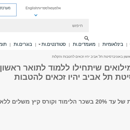
מערכת פ
אלפון
סגל
ספריות
English
חיפוש
בינלאומיות
מועמדים.ות
סטודנטים.ות
בוגרים.ות
תומכ
|
|
|
|
|
ראשון באוניברסיטת תל אביב יהיו זכאים להטבות והקלות
מילואים שיתחילו ללמוד לתואר ראשון
טת תל אביב יהיו זכאים להטבות
הטבה ייעודית של עד 20% בשכר הלימוד וקורס קיץ משלים ללא