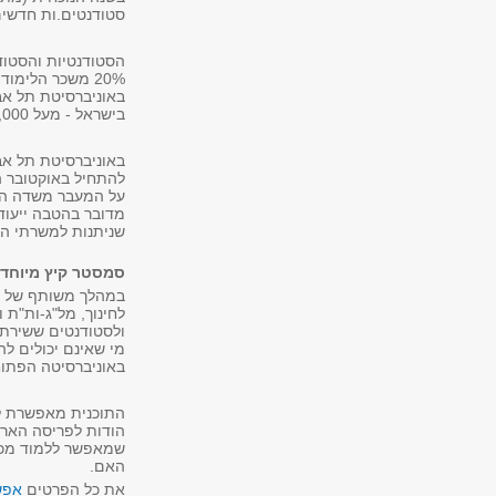
סטודנטים.ות חדשים
20% משכר הלימו
באוניברסיטת תל אב
בישראל - מעל 8,000 סטודנטים וסטודנטיות בכל התארים.
להתחיל באוקטובר ה
על המעבר משדה הקר
מדובר בהטבה ייעוד
שניתנות למשרתי המי
סמסטר קיץ מיוחד 
במהלך משותף של א
לחינוך, מל"ג-ות"ת 
מי שאינם יכולים ל
באוניברסיטה הפתוחה 
התוכנית מאפשרת למ
הודות לפריסה האר
שמאפשר ללמוד מכל 
האם.
את כל הפרטים
אפש