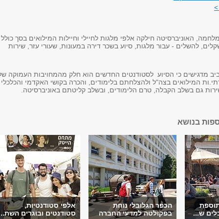
>
המלחמה, האוניברסיטה חילקה אלפי מלגות לחיילי וחיילות המילואים בסך כולל
 מיליון שקלים, להשלים - עבור מלגות, סיוע בשכר דירה במעונות, שעורי עזר, שירות
יב מדגישים כי הסיוע לסטודנטים החדשים הוא חלק מהמחויבות העמוקה של
י.ות המילואים בצה"ל ולהצלחתם בלימודים, והכרה בקושי האקדמי והכלכלי
רות גם בשלב הקבלה, טרם הלימודים, ובשלב קליטתם באוניברסיטה.
ספות בנושא
תוספת
הכפר הגלובלי נוחת
אלפי סטודנטיות,
ים ש...
בפקולטה למדעי החברה
סטודנטים ובוגרים השת...