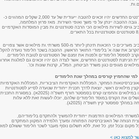
.ות.
הסטודנטיות והסטודנטים החדשים יהיו זכאים להטבה ייעודית של עד 2,000 שקלים המהווים כ-
ד. גובה ההטבה יינתן על פי משך ואופי השירות. מאז פרוץ המלחמה,
יב גויסו לשירות מילואים הכי הרבה סטודנטים.ות מבין המוסדות האקדמיים
באוניברסיטת תל אביב מעריכים כי הזכאות תינתן ליותר מ-500 משרתי.ות מילואים אשר צפויים
קרוב את שנה א' בלימודי התואר הראשון. ההטבה בשכר הלימוד נועדה להקל
ב לספסל הלימודים ולפנות את זמנם של הסטודנטים לטובת הלימודים.
ית הניתנת לסטודנטים החדשים, אשר לצדה הם יהיו זכאים גם למלגות אחרו
לואים מגופים כגון משרד הביטחון, המל"ג, קרנות שונות וכו'.
למי שהחמיץ קורסים במהלך שנת הלימודים
וניברסיטאות המחקר, המכללות האקדמיות הציבוריות, המכללות האקדמיות
וקצין מילואים ראשי, יוצאת לדרך תכנית ייחודית שנועדה לסייע לסטודנטיות
ולסטודנטים ששירתו במילואים והחמיצו קורס בסמסטר חורף תשפ"ה (2025א). במסגרת התכנית
השלים את הקורס במוסד הלימודים שלהם, יוכלו לעשות זאת ללא עלות
במהלך סמסטר קיץ תשפ"ה (2025ג).
שרתי המילואים הזדמנות ייחודית להמשיך ולהתקדם בלימודיהם,
צית הנוחה של האוניברסיטה הפתוחה ומערך הלמידה המקוון המתקדם
מקום ובכל זמן. כל זאת, ללא תשלום נוסף מעבר לשכר הלימוד ששולם למוס
ר למצוא כאן >