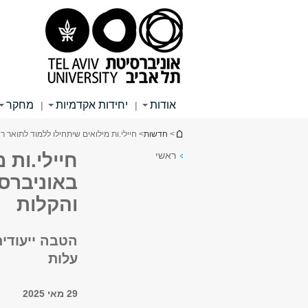
תוכן
תפריט
תפריט
עליון
ראשי
ראשי
אודות
יחידות אקדמיות
מחקר
|
|
הינך נמצא כאן
>
חדשות
> חיילי.ות מילואים שיתחילו ללמוד לתואר 
ראשי
חיילי.ות 
באוניברסי
והקלות
עלות
29 מאי 2025