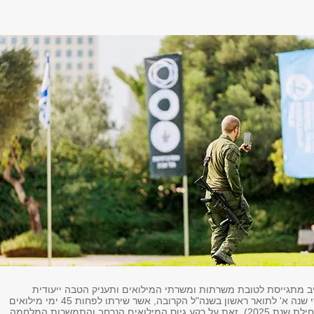
ב מתגייסת לטובת משרתות ומשרתי המילואים ותעניק הטבה ייעודית
לתלמידות ולתלמידי שנה א' לתואר ראשון בשנה"ל הקרובה, אשר שירתו לפחות 45 ימי מילואים
בשנה הנוכחית (מתחילת שנת 2025). זאת על רקע גיוס המילואים הנרחב והתמשכות המלחמה