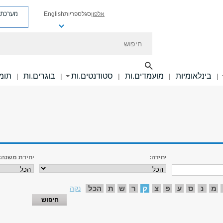
מערכת פ
אלפון
סגל
ספריות
English
חיפוש
בינלאומיות
מועמדים.ות
סטודנטים.ות
בוגרים.ות
תומכ
|
|
|
|
|
יחידה:
יחידת משנה:
מ
נ
ס
ע
פ
צ
ק
ר
ש
ת
הכל
נקה