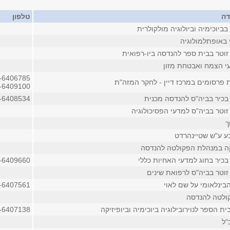
דה
טלפון
ביוכימיה וביולוגיה מולקולרית
 באופתלמולוגיה
זוטר בבית ספר להנדסה ביו-רפואית
י הצמח ואבטחת מזון
-6406785
 פרסומים במרכז דיין - לחקר המזה"ת
-6409100
בכיר בביה"ס להנדסה מכנית
-6408534
זוטר בביה"ס למדעי הפסיכולוגיה
ך
בע ע"ש שטיינהרדט
ה במנהלת הפקולטה להנדסה
בכיר בחוג למדעי האחיות כללי
-6409660
זוטר בביה"ס לרפואת שינים
בינלאומי על שם לאוי
-6407561
ולטה להנדסה
ת הספר לנוירובילוגיה ביוכימיה וביופיזיקה
-6407138
"ל