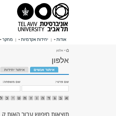
תוכן
תפריט
תפריט
עליון
ראשי
ראשי
אודות
יחידות אקדמיות
מחקר
|
|
הינך נמצא כאן
> אלפון
אלפון
איתור אנשים
איתור יחידות
שם פרטי:
שם משפחה:
א
ב
ג
ד
ה
ו
ז
ח
ט
י
כ
ל
תוצאות חיפוש עבור האות ק