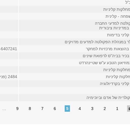
"ל
חלקות קליניות
חה - קלינית
ולטה למדעי החברה
במדיניות ציבורית
ליני בדימות
 במנהלת הפקולטה למדעים מדויקים
בהוצאות מרכזיות למחקר
-6407241
בכיר בביה"ס לרפואת שינים
מוזיאון הטבע ע"ש שטיינהרדט
חלקות קליניות
לקות קליניות
2484 (פנימי)
ליני בקרדיולוגיה
ולרית של אדם וביוכימיה
…
9
8
7
6
5
4
3
2
1