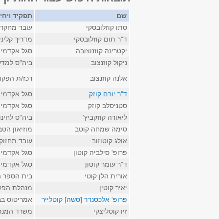
שם
תפקיד ויחי
סתו קוזלובסקי
עובד מחקר ב
ד"ר תום קוזלובסקי
מדריך קליני
יקטרינה קוזנוצובה
סגל אקדמי 
ניקול קוזנצוב
ביה"ס למדע
אלנה קוזנצוב
רכז/ת הפקת
ד"ר יורם קוזק
סגל אקדמי 
סטניסלב קוזק
סגל אקדמי 
ליאורה קוזקביץ'
ביה"ס לחינו
סימה שמחה קוטב
מוזיאון הט
אולג קוטוזוב
עובד תחזוק
פרופ' סילביה קוטון
סגל אקדמי 
ד"ר עומר קוטון
סגל אקדמי 
אורית הלן קוטי
בית הספר ה
יאיר קוטין
מנהלת הפק
פרופ' אלכסנדר [סשה] קוטלייר
אמריטוס בבי
זיו קוטליצקי
משרד המנכ