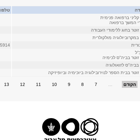
דה
טלפון
קליני ברפואה פנימית
די המשך ברפואה
וטר בחוג ללימודי העבודה
במקרוביולוגיה מולקולרית
ורית
05914
"ל
זוטר בביה"ס לכימיה
ביה"ס לזואולוגיה
וטר בבית הספר לנוירובילוגיה ביוכימיה וביופיזיקה
הקודם
…
7
8
9
10
11
12
13