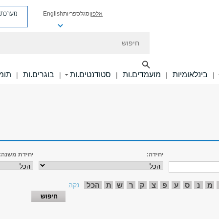
מערכת פ
אלפון
סגל
ספריות
English
חיפוש
בינלאומיות
מועמדים.ות
סטודנטים.ות
בוגרים.ות
תומכ
|
|
|
|
|
יחידה:
יחידת משנה:
מ
נ
ס
ע
פ
צ
ק
ר
ש
ת
הכל
נקה