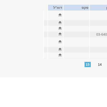
פקס
דוא"ל
03-64
15
14