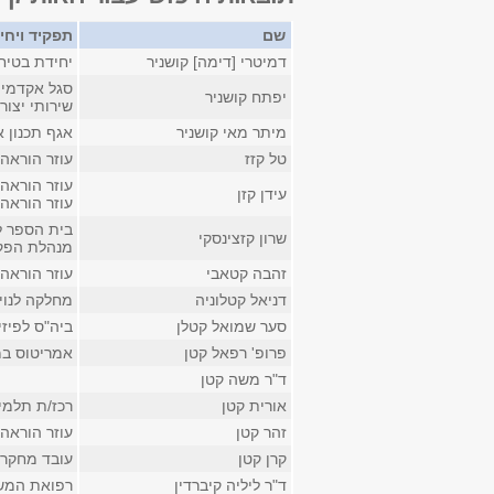
שם
תפקיד ויחי
דמיטרי [דימה] קושניר
יחידת בטיח
סגל אקדמי 
יפתח קושניר
שירותי יצור 
מיתר מאי קושניר
אגף תכנון א
טל קזז
עוזר הוראה
עוזר הוראה
עידן קזן
עוזר הוראה
בית הספר ל
שרון קזצינסקי
מנהלת הפק
זהבה קטאבי
עוזר הוראה 
דניאל קטלוניה
מחלקה לנויר
סער שמואל קטלן
ביה"ס לפיזי
פרופ' רפאל קטן
אמריטוס במ
ד"ר משה קטן
אורית קטן
רכז/ת תלמי
זהר קטן
עוזר הוראה 
קרן קטן
עובד מחקר ב
ד"ר ליליה קיברדין
רפואת המשפ