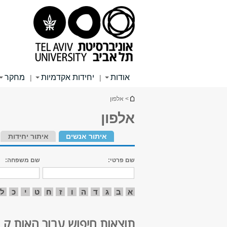
תוכן
תפריט
תפריט
עליון
ראשי
ראשי
אודות
יחידות אקדמיות
מחקר
|
|
הינך נמצא כאן
> אלפון
אלפון
איתור אנשים
איתור יחידות
שם פרטי:
שם משפחה:
א
ב
ג
ד
ה
ו
ז
ח
ט
י
כ
ל
תוצאות חיפוש עבור האות ק