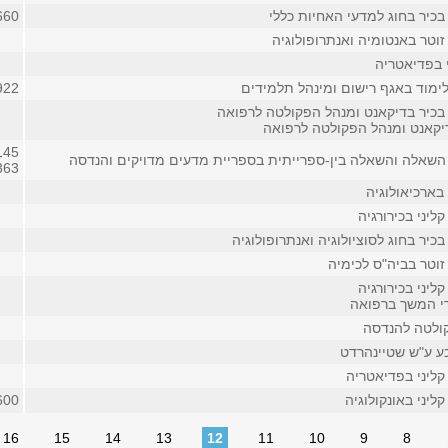
בכיר בחוג למדעי האחיות כללי
660
וטר באנטומיה ואנתרופולוגיה
י בפדיאטריה
לימוד באגף רישום ומינהל תלמידים
922
בכיר בדיקאנט ומנהל הפקולטה לרפואה
יקאנט ומנהל הפקולטה לרפואה
145
השאלה והשאלה בין-ספרייתית בספריית מדעים מדויקים והנדסה
4363 (פנ
בארכיאולוגיה
ליני בכירורגיה
כיר בחוג לסוציולוגיה ואנתרופולוגיה
זוטר בביה"ס לכימיה
ליני בכירורגיה
די המשך ברפואה
ולטה להנדסה
בע ע"ש שטיינהרדט
קליני בפדיאטריה
ליני באונקולוגיה
600
16
15
14
13
12
11
10
9
8