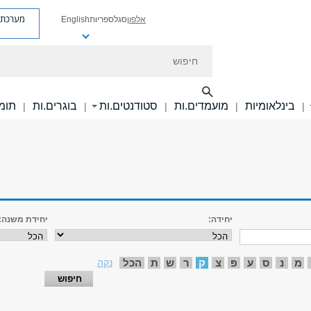
מערכת פ
אלפון
סגל
ספריות
English
חיפוש
בינלאומיות
מועמדים.ות
סטודנטים.ות
בוגרים.ות
תומכ
|
|
|
|
|
יחידה:
יחידת משנה:
מ
נ
ס
ע
פ
צ
ק
ר
ש
ת
הכל
נקה