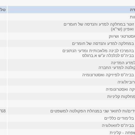
דה
טלפ
ות
זוטר במחלקה למדע והנדסה של חומרים
ואפיון (שי"א)
סטרטגי ושיווק
 במחלקה למדע והנדסה של חומרים
 בהמרכז לבינה מלאכותית ומדעי הנתונים
 בביה"ס לכלכלה ע"ש א.ברגלס
מדע המדינה
ולטה למדעי החברה
בביה"ס לפיזיקה ואסטרונומיה
וביולוגיה
קה ואסטרונומיה
חלקות קליניות
דים/ות לתואר שני במנהלת הפקולטה למשפטים
768
בלימודים כלליים
ביה"ס לזואולוגיה
חה - קלינית