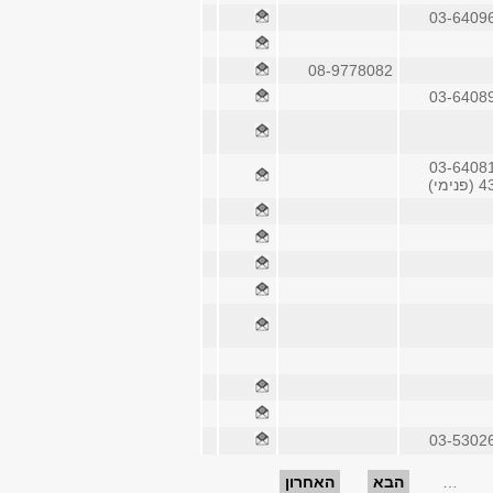
03-6409
08-9778082
03-6408
03-6408
ימי)
03-5302
…
הבא
האחרון